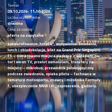
Termin
09.10.2026- 11.10.2026
Liczba uczestników
dowolna
Cena za osobę
oferta na zapytanie
zakwaterowanie: hotel 4*, wyżywienie: śniadania,
lunch i obiadokolacje, bilet na Grand Prix Singapuru
F1 – numerowane miejsca siedzące z widokiem na
tor i ekran TV, przelot samolotem, transfery na
miejscu – mikrobus, przewodnik polskojęzyczny
podczas zwiedzania, opieka pilota – fachowca w
tematyce motosportu, znawcy i miłośnika Formuły
1, ubezpieczenie NNW i KL, zaproszenia, gadżety.