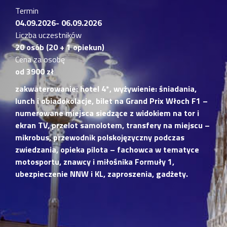
Termin
04.09.2026- 06.09.2026
Liczba uczestników
20 osób (20 + 1 opiekun)
Cena za osobę
od 3900 zł
zakwaterowanie: hotel 4*, wyżywienie: śniadania,
lunch i obiadokolacje, bilet na Grand Prix Włoch F1 –
numerowane miejsca siedzące z widokiem na tor i
ekran TV, przelot samolotem, transfery na miejscu –
mikrobus, przewodnik polskojęzyczny podczas
zwiedzania, opieka pilota – fachowca w tematyce
motosportu, znawcy i miłośnika Formuły 1,
ubezpieczenie NNW i KL, zaproszenia, gadżety.