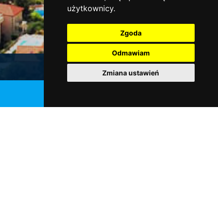
użytkownicy.
Zgoda
Odmawiam
Galeria
Zmiana ustawień
Pobierz
katalog