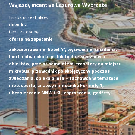
Wyjazdy incentive Lazurowe Wybrzeże
Liczba uczestników
dowolna
Cena za osobę
oferta na zapytanie
zakwaterowanie: hotel 4*, wyżywienie: śniadania,
lunch i obiadokolacje, bilety do zwiedzanych
obiektów, przelot samolotem, transfery na miejscu –
mikrobus, przewodnik polskojęzyczny podczas
zwiedzania, opieka pilota – fachowca w tematyce
motosportu, znawcy i miłośnika Formuły 1,
ubezpieczenie NNW i KL, zaproszenia, gadżety.