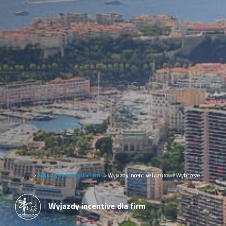
>
Wyjazdy incentive dla firm
>
Wyjazdy incentive Lazurowe Wybrzeże
Wyjazdy incentive dla firm