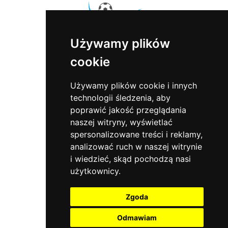
Używamy plików
cookie
Sports Events
ul. Sowia 5
55-200 Marcinkowice
Używamy plików cookie i innych
tel.:
+48 71 302 81 81
technologii śledzenia, aby
e-mail:
biuro@sportsevents.pl
poprawić jakość przeglądania
naszej witryny, wyświetlać
O nas
spersonalizowane treści i reklamy,
Oferta
analizować ruch w naszej witrynie
Aktualności
i wiedzieć, skąd pochodzą nasi
Kontakt
użytkownicy.
Polityka prywatności
Zgoda
Social media
Odmawiam