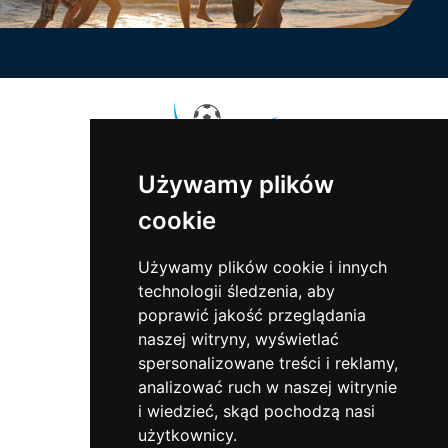
Używamy plików
cookie
Sports Events
ul. Sowia 5
55-200 Marcinkowice
Używamy plików cookie i innych
tel.:
+48 71 302 81 81
technologii śledzenia, aby
e-mail:
biuro@sportsevents.pl
poprawić jakość przeglądania
naszej witryny, wyświetlać
O nas
spersonalizowane treści i reklamy,
Oferta
analizować ruch w naszej witrynie
Aktualności
i wiedzieć, skąd pochodzą nasi
Kontakt
użytkownicy.