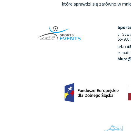
które sprawdzi się zarówno w mniejs
Sport
ul. Sowi
55-200 
tel.:
+48
e-mail:
biuro@