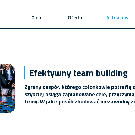
O nas
Oferta
Aktualności
Eventy Integracja Konferencje
Szkolenia Narty
Football
Wyjazdy na rajdy WRC
Efektywny team building
Wyjazdy incentive dla firm
Wyjazdy na Formułę 1
Zgrany zespół, którego członkowie potrafią
szybciej osiąga zaplanowane cele, przyczyniaj
firmy. W jaki sposób zbudować niezawodny z