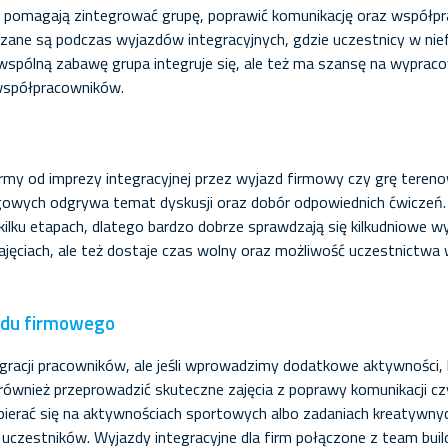
e pomagają zintegrować grupę, poprawić komunikację oraz współpr
ane są podczas wyjazdów integracyjnych, gdzie uczestnicy w nief
 wspólną zabawę grupa integruje się, ale też ma szansę na wypra
 współpracowników.
my od imprezy integracyjnej przez wyjazd firmowy czy grę terenow
ngowych odgrywa temat dyskusji oraz dobór odpowiednich ćwiczeń.
ilku etapach, dlatego bardzo dobrze sprawdzają się kilkudniowe w
ajęciach, ale też dostaje czas wolny oraz możliwość uczestnictw
zdu firmowego
egracji pracowników, ale jeśli wprowadzimy dodatkowe aktywności
ównież przeprowadzić skuteczne zajęcia z poprawy komunikacji cz
pierać się na aktywnościach sportowych albo zadaniach kreatywnych
 uczestników. Wyjazdy integracyjne dla firm połączone z team buil