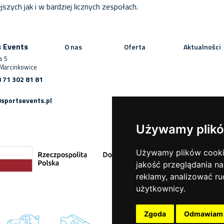
zych jak i w bardziej licznych zespołach.
s Events
O nas
Oferta
Aktualności
a 5
Marcinkowice
 71 302 81 81
sportsevents.pl
Używamy plikó
Używamy plików cookie 
jakość przeglądania na
reklamy, analizować ru
użytkownicy.
Zgoda
Odmawiam