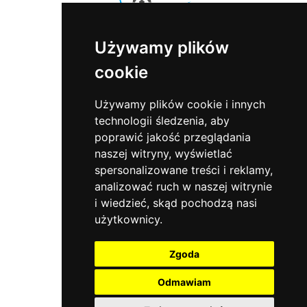
Używamy plików
cookie
Sports Events
ul. Sowia 5
55-200 Marcinkowice
Używamy plików cookie i innych
tel.:
+48 71 302 81 81
technologii śledzenia, aby
e-mail:
biuro@sportsevents.pl
poprawić jakość przeglądania
naszej witryny, wyświetlać
O nas
spersonalizowane treści i reklamy,
Oferta
analizować ruch w naszej witrynie
Aktualności
i wiedzieć, skąd pochodzą nasi
Kontakt
użytkownicy.
Polityka prywatności
Zgoda
Social media
Odmawiam