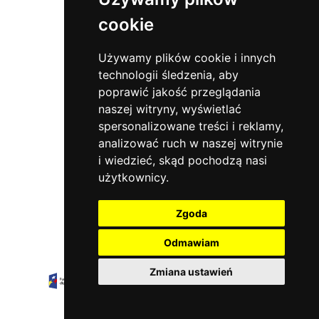
cookie
Sports Events
ul. Sowia 5
55-200 Marcinkowice
Używamy plików cookie i innych
tel.:
+48 71 302 81 81
technologii śledzenia, aby
e-mail:
biuro@sportsevents.pl
poprawić jakość przeglądania
naszej witryny, wyświetlać
O nas
spersonalizowane treści i reklamy,
Oferta
analizować ruch w naszej witrynie
Aktualności
i wiedzieć, skąd pochodzą nasi
Kontakt
użytkownicy.
Polityka prywatności
Zgoda
Social media
Odmawiam
Zmiana ustawień